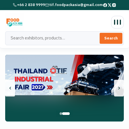
+66 2 838 9999
tif.foodpackasia@gmail.com
Search
‹
›