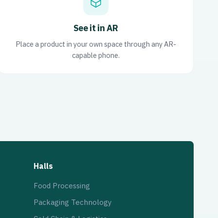
See it in AR
Place a product in your own space through any AR-
capable phone.
Halls
Food Processing
Packaging Technology