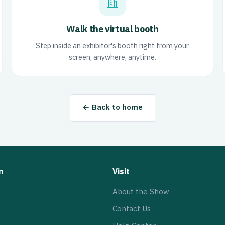
Walk the virtual booth
Step inside an exhibitor's booth right from your
screen, anywhere, anytime.
← Back to home
n
Visit
About the Show
Contact Us