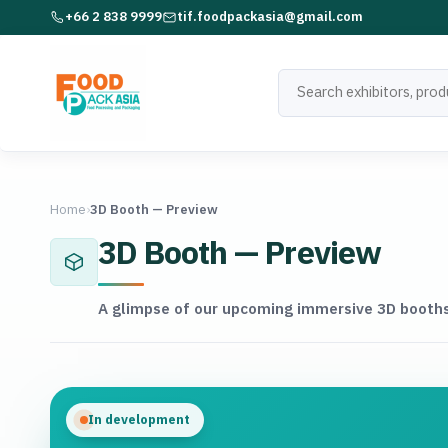
+66 2 838 9999
tif.foodpackasia@gmail.com
Home
›
3D Booth — Preview
3D Booth — Preview
A glimpse of our upcoming immersive 3D booth
In development