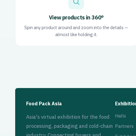
View products in 360°
Spin any product around and zoom into the details —
almost like holding it.
Food Pack Asia
Exhibitio
Halls
Asia's virtual exhibition for the food
processing, packaging and cold-chain
Partners
industry. Connecting buyers and