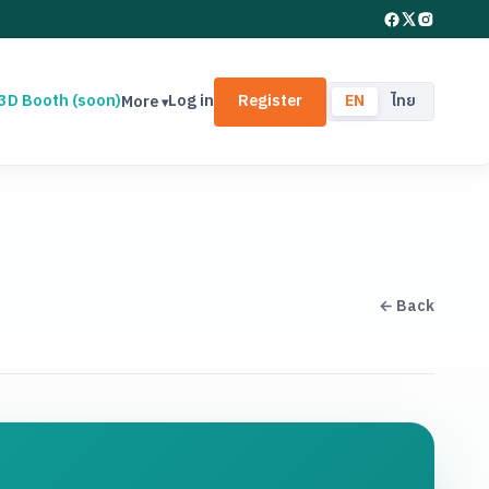
3D Booth (soon)
Log in
Register
EN
ไทย
More
← Back