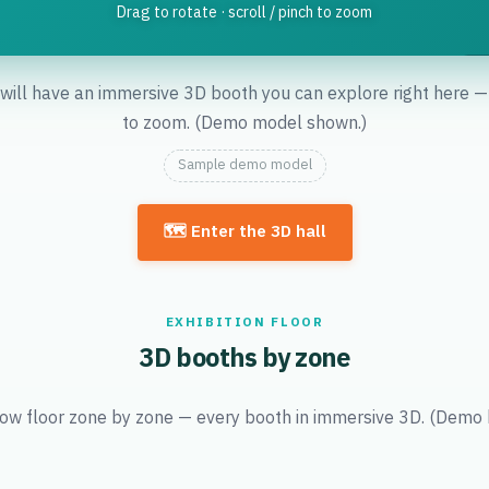
Drag to rotate · scroll / pinch to zoom
 will have an immersive 3D booth you can explore right here — d
to zoom. (Demo model shown.)
Sample demo model
🗺️ Enter the 3D hall
EXHIBITION FLOOR
3D booths by zone
ow floor zone by zone — every booth in immersive 3D. (Demo